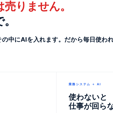
体は売りません。
で。
の中にAIを入れます。だから毎日使わ
業務システム ＋ AI
使わないと
仕事が回ら