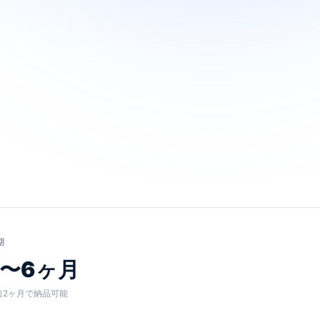
期
2〜6ヶ月
短2ヶ月で納品可能