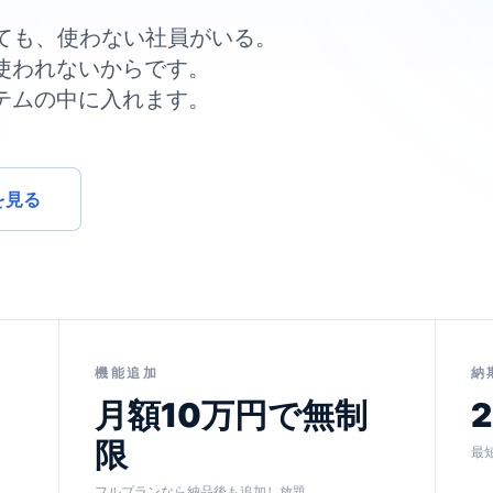
ても、使わない社員がいる。
使われないからです。
テムの中に入れます。
を見る
機能追加
納
月額10万円で無制
限
最
フルプランなら納品後も追加し放題