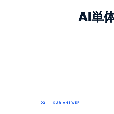
AI単
02
OUR ANSWER