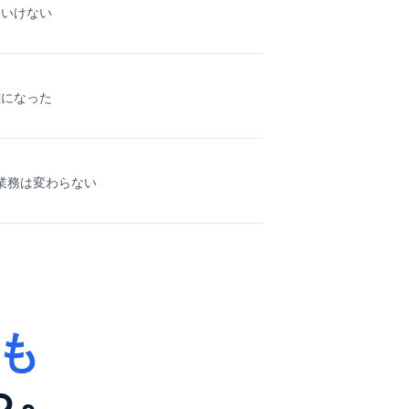
といけない
雑になった
業務は変わらない
も
ら。