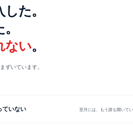
入した。
た。
れない
。
まずいています。
っていない
翌月には、もう誰も開いて