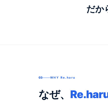
だか
03
WHY Re.haru
なぜ、
Re.har