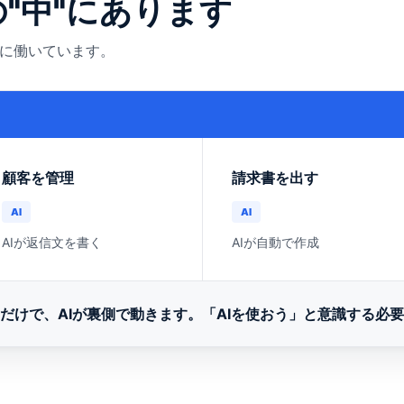
の"中"にあります
手に働いています。
）
顧客を管理
請求書を出す
AI
AI
AIが返信文を書く
AIが自動で作成
だけで、AIが裏側で動きます。
「AIを使おう」と意識する必