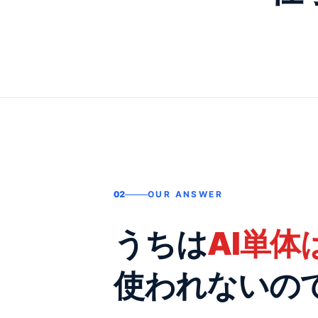
02
OUR ANSWER
うちは
AI単
使われないの