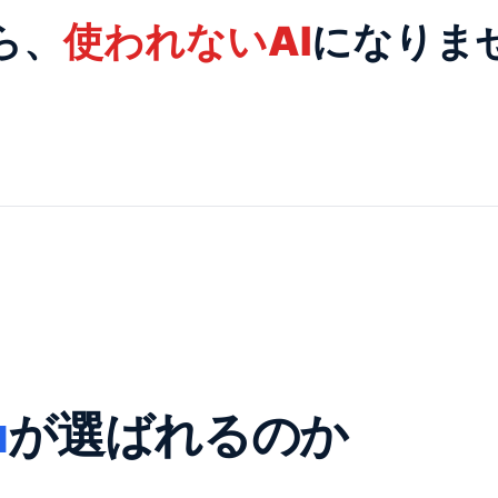
ら、
使われないAI
になりま
u
が
選ばれるのか