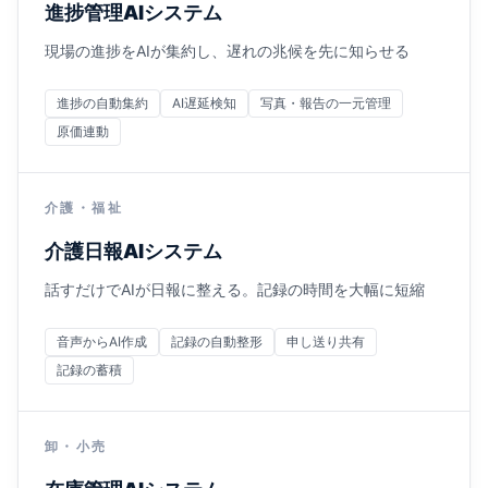
進捗管理AIシステム
現場の進捗をAIが集約し、遅れの兆候を先に知らせる
進捗の自動集約
AI遅延検知
写真・報告の一元管理
原価連動
介護・福祉
介護日報AIシステム
話すだけでAIが日報に整える。記録の時間を大幅に短縮
音声からAI作成
記録の自動整形
申し送り共有
記録の蓄積
卸・小売