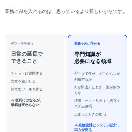
業務にAIを入れるのは、思っているより難しいからです。
AIツールを使う
業務をAIに任せる
日常の延長で
専門知識が
できること
必要になる領域
チャットに質問する
どこまで任せ、どこから人が
判断するか
文章を書かせる
AIが間違えたとき、誰が気づ
簡単なツールを作る
くか
→ 便利にはなるが、
権限・セキュリティ・既存シ
業務は変わらない
ステム連携
止まったときの復旧
→ 業務設計とシステム設計、
両方が要る