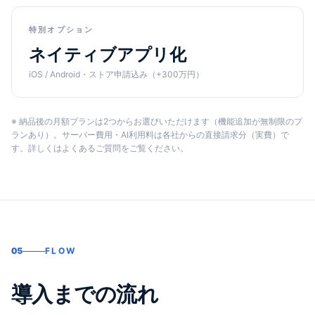
特別オプション
ネイティブアプリ化
iOS / Android・ストア申請込み（+300万円）
※ 納品後の月額プランは2つからお選びいただけます（機能追加が無制限のプ
ランあり）。サーバー費用・AI利用料は各社からの直接請求分（実費）で
す。詳しくはよくあるご質問をご覧ください。
05
FLOW
導入までの流れ