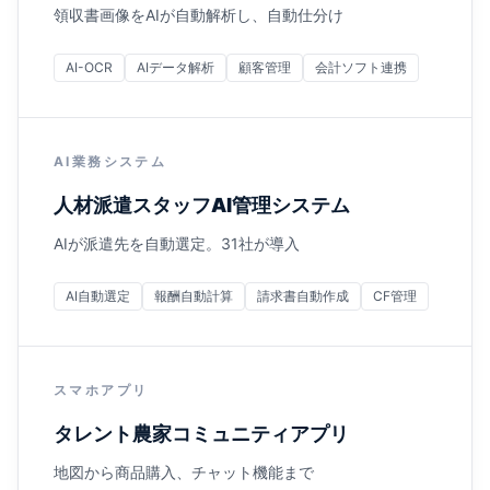
領収書画像をAIが自動解析し、自動仕分け
AI-OCR
AIデータ解析
顧客管理
会計ソフト連携
AI業務システム
人材派遣スタッフAI管理システム
AIが派遣先を自動選定。31社が導入
AI自動選定
報酬自動計算
請求書自動作成
CF管理
スマホアプリ
タレント農家コミュニティアプリ
地図から商品購入、チャット機能まで