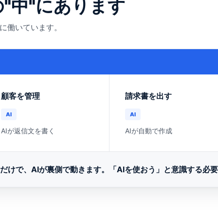
の"中"にあります
手に働いています。
）
顧客を管理
請求書を出す
AI
AI
AIが返信文を書く
AIが自動で作成
だけで、AIが裏側で動きます。
「AIを使おう」と意識する必