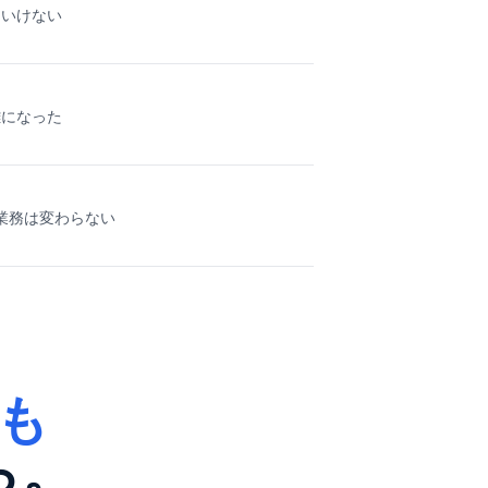
といけない
雑になった
業務は変わらない
も
ら。