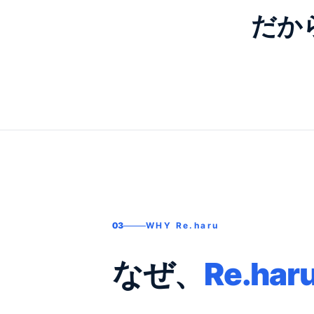
だか
03
WHY Re.haru
なぜ、
Re.har