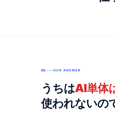
02
OUR ANSWER
うちは
AI単
使われないの