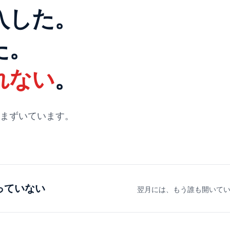
入した。
た。
れない
。
まずいています。
っていない
翌月には、もう誰も開いて