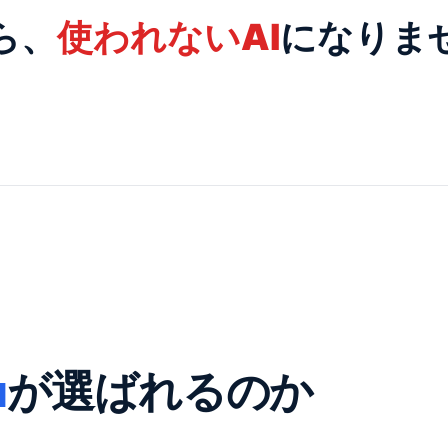
ら、
使われないAI
になりま
u
が
選ばれるのか