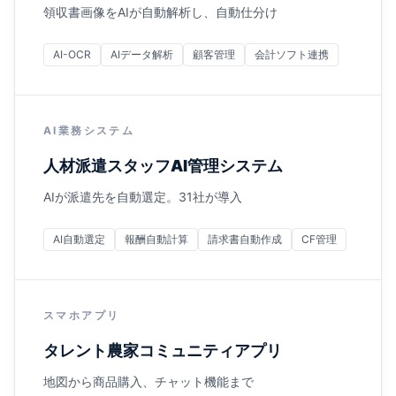
領収書画像をAIが自動解析し、自動仕分け
AI-OCR
AIデータ解析
顧客管理
会計ソフト連携
AI業務システム
人材派遣スタッフAI管理システム
AIが派遣先を自動選定。31社が導入
AI自動選定
報酬自動計算
請求書自動作成
CF管理
スマホアプリ
タレント農家コミュニティアプリ
地図から商品購入、チャット機能まで