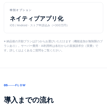
特別オプション
ネイティブアプリ化
iOS / Android・ストア申請込み（+300万円）
※ 納品後の月額プランは2つからお選びいただけます（機能追加が無制限のプ
ランあり）。サーバー費用・AI利用料は各社からの直接請求分（実費）で
す。詳しくはよくあるご質問をご覧ください。
05
FLOW
導入までの流れ