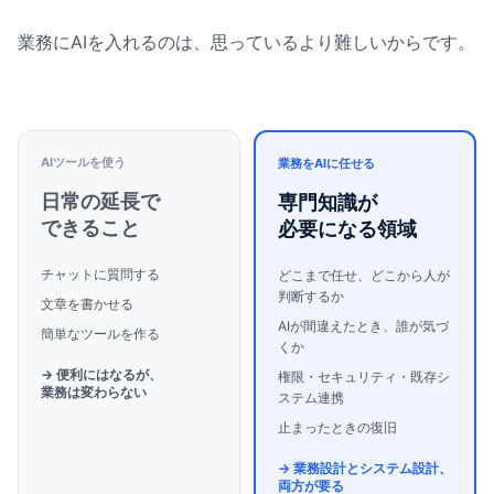
業務にAIを入れるのは、思っているより難しいからです。
AIツールを使う
業務をAIに任せる
日常の延長で
専門知識が
できること
必要になる領域
チャットに質問する
どこまで任せ、どこから人が
判断するか
文章を書かせる
AIが間違えたとき、誰が気づ
簡単なツールを作る
くか
→ 便利にはなるが、
権限・セキュリティ・既存シ
業務は変わらない
ステム連携
止まったときの復旧
→ 業務設計とシステム設計、
両方が要る