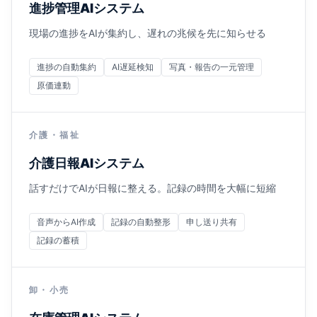
進捗管理AIシステム
現場の進捗をAIが集約し、遅れの兆候を先に知らせる
進捗の自動集約
AI遅延検知
写真・報告の一元管理
原価連動
介護・福祉
介護日報AIシステム
話すだけでAIが日報に整える。記録の時間を大幅に短縮
音声からAI作成
記録の自動整形
申し送り共有
記録の蓄積
卸・小売