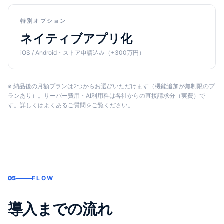
特別オプション
ネイティブアプリ化
iOS / Android・ストア申請込み（+300万円）
※ 納品後の月額プランは2つからお選びいただけます（機能追加が無制限のプ
ランあり）。サーバー費用・AI利用料は各社からの直接請求分（実費）で
す。詳しくはよくあるご質問をご覧ください。
05
FLOW
導入までの流れ