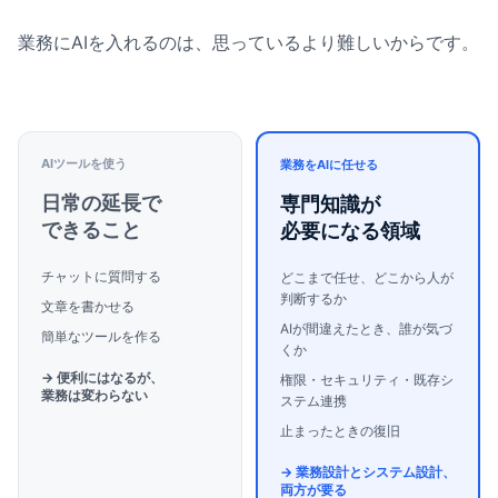
業務にAIを入れるのは、思っているより難しいからです。
AIツールを使う
業務をAIに任せる
日常の延長で
専門知識が
できること
必要になる領域
チャットに質問する
どこまで任せ、どこから人が
判断するか
文章を書かせる
AIが間違えたとき、誰が気づ
簡単なツールを作る
くか
→ 便利にはなるが、
権限・セキュリティ・既存シ
業務は変わらない
ステム連携
止まったときの復旧
→ 業務設計とシステム設計、
両方が要る