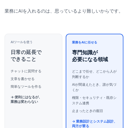
業務にAIを入れるのは、思っているより難しいからです。
AIツールを使う
業務をAIに任せる
日常の延長で
専門知識が
できること
必要になる領域
チャットに質問する
どこまで任せ、どこから人が
判断するか
文章を書かせる
AIが間違えたとき、誰が気づ
簡単なツールを作る
くか
→ 便利にはなるが、
権限・セキュリティ・既存シ
業務は変わらない
ステム連携
止まったときの復旧
→ 業務設計とシステム設計、
両方が要る