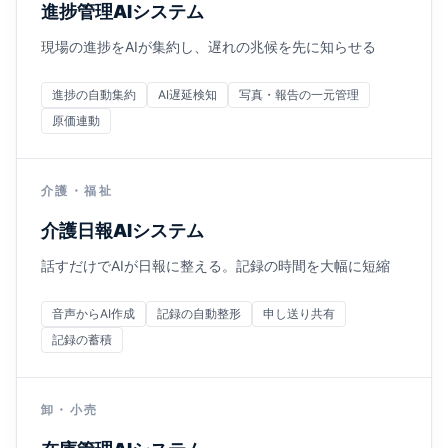
進捗管理AIシステム
現場の進捗をAIが集約し、遅れの兆候を先に知らせる
進捗の自動集約
AI遅延検知
写真・報告の一元管理
原価連動
介護・福祉
介護日報AIシステム
話すだけでAIが日報に整える。記録の時間を大幅に短縮
音声からAI作成
記録の自動整形
申し送り共有
記録の蓄積
卸・小売