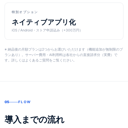
特別オプション
ネイティブアプリ化
iOS / Android・ストア申請込み（+300万円）
※ 納品後の月額プランは2つからお選びいただけます（機能追加が無制限のプ
ランあり）。サーバー費用・AI利用料は各社からの直接請求分（実費）で
す。詳しくはよくあるご質問をご覧ください。
05
FLOW
導入までの流れ