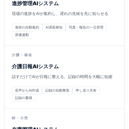
進捗管理AIシステム
現場の進捗をAIが集約し、遅れの兆候を先に知らせる
進捗の自動集約
AI遅延検知
写真・報告の一元管理
原価連動
介護・福祉
介護日報AIシステム
話すだけでAIが日報に整える。記録の時間を大幅に短縮
音声からAI作成
記録の自動整形
申し送り共有
記録の蓄積
卸・小売