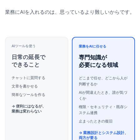
業務にAIを入れるのは、思っているより難しいからです。
AIツールを使う
業務をAIに任せる
日常の延長で
専門知識が
できること
必要になる領域
チャットに質問する
どこまで任せ、どこから人が
判断するか
文章を書かせる
AIが間違えたとき、誰が気づ
簡単なツールを作る
くか
→ 便利にはなるが、
権限・セキュリティ・既存シ
業務は変わらない
ステム連携
止まったときの復旧
→ 業務設計とシステム設計、
両方が要る