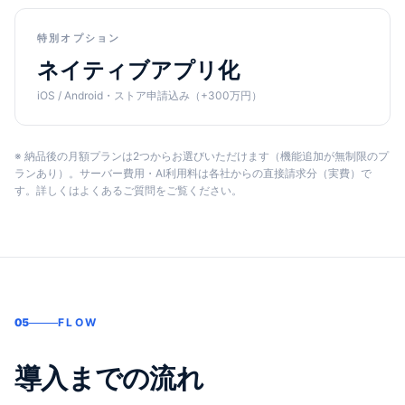
特別オプション
ネイティブアプリ化
iOS / Android・ストア申請込み（+300万円）
※ 納品後の月額プランは2つからお選びいただけます（機能追加が無制限のプ
ランあり）。サーバー費用・AI利用料は各社からの直接請求分（実費）で
す。詳しくはよくあるご質問をご覧ください。
05
FLOW
導入までの流れ