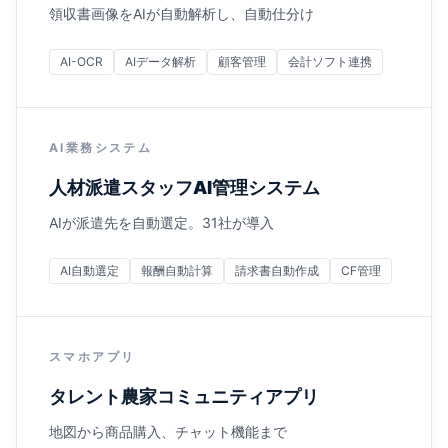
領収書画像をAIが自動解析し、自動仕分け
AI-OCR
AIデータ解析
顧客管理
会計ソフト連携
AI業務システム
人材派遣スタッフAI管理システム
AIが派遣先を自動選定。31社が導入
AI自動選定
報酬自動計算
請求書自動作成
CF管理
スマホアプリ
タレント農家コミュニティアプリ
地図から商品購入、チャット機能まで