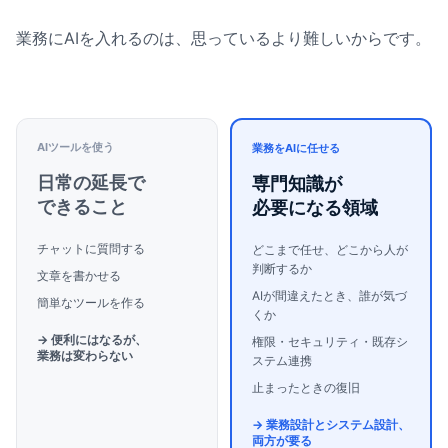
業務にAIを入れるのは、思っているより難しいからです。
AIツールを使う
業務をAIに任せる
日常の延長で
専門知識が
できること
必要になる領域
チャットに質問する
どこまで任せ、どこから人が
判断するか
文章を書かせる
AIが間違えたとき、誰が気づ
簡単なツールを作る
くか
→ 便利にはなるが、
権限・セキュリティ・既存シ
業務は変わらない
ステム連携
止まったときの復旧
→ 業務設計とシステム設計、
両方が要る