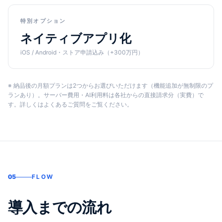
特別オプション
ネイティブアプリ化
iOS / Android・ストア申請込み（+300万円）
※ 納品後の月額プランは2つからお選びいただけます（機能追加が無制限のプ
ランあり）。サーバー費用・AI利用料は各社からの直接請求分（実費）で
す。詳しくはよくあるご質問をご覧ください。
05
FLOW
導入までの流れ