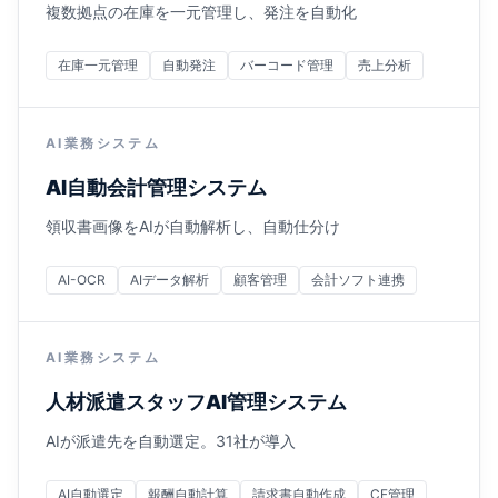
複数拠点の在庫を一元管理し、発注を自動化
在庫一元管理
自動発注
バーコード管理
売上分析
AI業務システム
AI自動会計管理システム
領収書画像をAIが自動解析し、自動仕分け
AI-OCR
AIデータ解析
顧客管理
会計ソフト連携
AI業務システム
人材派遣スタッフAI管理システム
AIが派遣先を自動選定。31社が導入
AI自動選定
報酬自動計算
請求書自動作成
CF管理