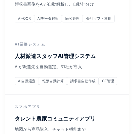
領収書画像をAIが自動解析し、自動仕分け
AI-OCR
AIデータ解析
顧客管理
会計ソフト連携
AI業務システム
人材派遣スタッフAI管理システム
AIが派遣先を自動選定。31社が導入
AI自動選定
報酬自動計算
請求書自動作成
CF管理
スマホアプリ
タレント農家コミュニティアプリ
地図から商品購入、チャット機能まで