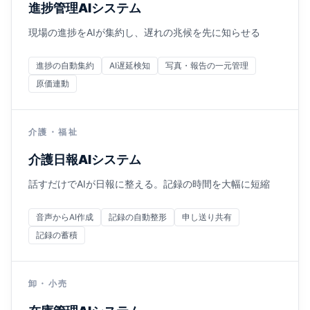
進捗管理AIシステム
現場の進捗をAIが集約し、遅れの兆候を先に知らせる
進捗の自動集約
AI遅延検知
写真・報告の一元管理
原価連動
介護・福祉
介護日報AIシステム
話すだけでAIが日報に整える。記録の時間を大幅に短縮
音声からAI作成
記録の自動整形
申し送り共有
記録の蓄積
卸・小売