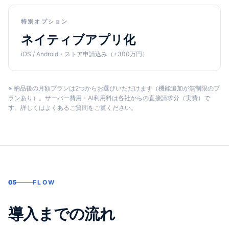
特別オプション
ネイティブアプリ化
iOS / Android・ストア申請込み（+300万円）
※ 納品後の月額プランは2つからお選びいただけます（機能追加が無制限のプ
ランあり）。サーバー費用・AI利用料は各社からの直接請求分（実費）で
す。詳しくはよくあるご質問をご覧ください。
05
FLOW
導入までの流れ