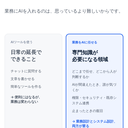
業務にAIを入れるのは、思っているより難しいからです。
AIツールを使う
業務をAIに任せる
日常の延長で
専門知識が
できること
必要になる領域
チャットに質問する
どこまで任せ、どこから人が
判断するか
文章を書かせる
AIが間違えたとき、誰が気づ
簡単なツールを作る
くか
→ 便利にはなるが、
権限・セキュリティ・既存シ
業務は変わらない
ステム連携
止まったときの復旧
→ 業務設計とシステム設計、
両方が要る